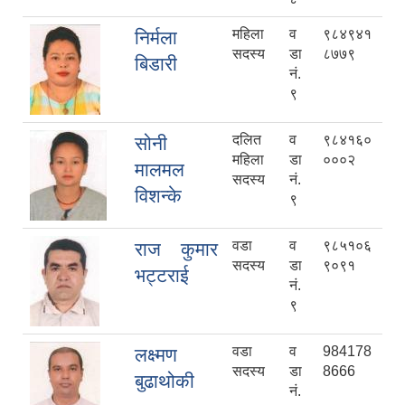
महिला
व
९८४९४१
निर्मला
सदस्य
डा
८७७९
बिडारी
नं.
९
दलित
व
९८४१६०
सोनी
महिला
डा
०००२
मालमल
सदस्य
नं.
विशन्के
९
वडा
व
९८५१०६
राज कुमार
सदस्य
डा
९०९१
भट्टराई
नं.
९
वडा
व
984178
लक्ष्मण
सदस्य
डा
8666
बुढाथोकी
नं.