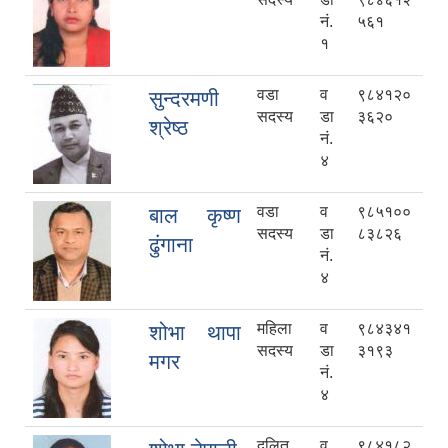
नं.
५६१
१
वडा
व
९८४१२०
सुन्दरमणी
सदस्य
डा
३६२०
श्रेष्ठ
नं.
४
वडा
व
९८५१००
बाल कृष्ण
सदस्य
डा
८३८२६
ढुंगाना
नं.
४
महिला
व
९८४३४१
शोभा थापा
सदस्य
डा
३१९३
मगर
नं.
४
दलित
व
९८४१८२