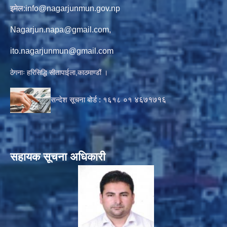
इमेल:
info@nagarjunmun.gov.np
Nagarjun.napa@gmail.com
,
ito.nagarjunmun@gmail.com
ठेगनाः हरिसिद्धि सीतापाईला,काठमाण्डौं ।
सन्देश सूचना बोर्ड :
१६१८ ०१
४६७१७१६
सहायक सूचना अधिकारी