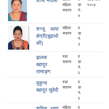
शोभा नेपाली
महिला
डा
१५५३
सदस्य
नं.
४
महिला
व
शन्जु थापा
सदस्य
डा
क्षेत्री(बुढाथो
नं.
की)
३
वडा
व
झलक
सदस्य
डा
बहादुर
नं.
तामाङ्ग
६
वडा
व
मुकुन्द
सदस्य
डा
बहादुर सुवेदी
नं.
६
महिला
व
शरिता थापा