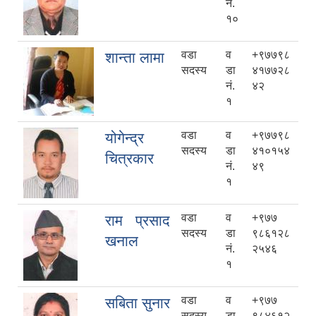
नं.
१०
वडा
व
+९७७९८
शान्ता लामा
सदस्य
डा
४१७७२८
नं.
४२
१
वडा
व
+९७७९८
योगेन्द्र
सदस्य
डा
४१०१५४
चित्रकार
नं.
४९
१
वडा
व
+९७७
राम प्रसाद
सदस्य
डा
९८६१२८
खनाल
नं.
२५४६
१
वडा
व
+९७७
सबिता सुनार
सदस्य
डा
९८४६१२