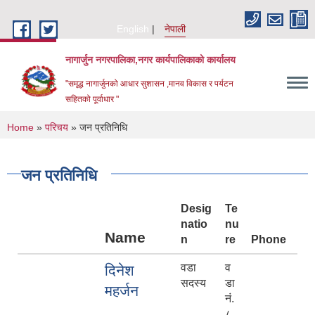
Skip to main content
English
नेपाली
नागार्जुन नगरपालिका,नगर कार्यपालिकाको कार्यालय
"समृद्ध नागार्जुनको आधार सुशासन ,मानव विकास र पर्यटन
सहितको पूर्वाधार "
You are here
Home
»
परिचय
» जन प्रतिनिधि
जन प्रतिनिधि
Desig
Te
natio
nu
Name
n
re
Phone
वडा
व
दिनेश
सदस्य
डा
महर्जन
नं.
८