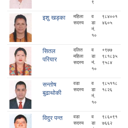
९
महिला
व
९८४००१
इशु खड्का
सदस्य
डा
४६०५
नं.
१०
दलित
व
+९७७
सितल
महिला
डा
९८१८३५
परियार
सदस्य
नं.
९५८४
१०
वडा
व
९८५११८
सन्तोष
सदस्य
डा
१८२६
बुढाथोकी
नं.
१०
वडा
व
९८६०९१
विदुर पन्त
सदस्य
डा
७६६२