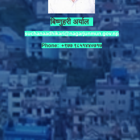
बिष्णुहरी अर्याल
suchanaadhikari@nagarjunmun.gov.np
Phone: +९७७ ९८५१४४०७१७