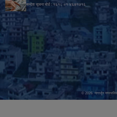
सन्देश सूचना बोर्ड :
१६१८ ०१
४६७१७१६
© 2026 नागार्जुन नगरपालिक