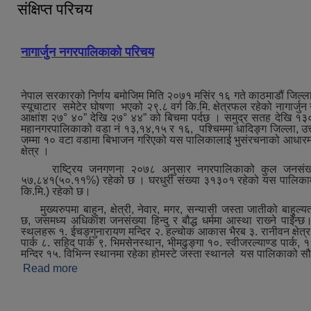
संक्षिप्त परिचय
नागार्जुन नगरपालिकाको परिचय
नेपाल सरकारको निर्णय बमोजिम मिति २०७१ मसिंर १६ गते काठमाडौं जिल्ला
स्यूचाटार समेटेर घोषणा भएको २९.८ वर्ग कि.मि. क्षेत्रफल रहेको नागार्जु
आक्षांश २७° ४०” देखि २७° ४४” को बिचमा पर्दछ । समुद्र सतह देखि १३
महानगरपालिकाको वडा नं १३,१४,१५ र १६, पश्‍चिममा धादिङ्ग जिल्ला, उत्त
जम्मा १० वटा वडामा बिभाजन गरिएको यस पालिकालाई भुसंरचनाको आधारमा मुख्
क्षेत्र ।
राष्ट्रिय जनगणना २०७८ अनुसार नगरपालिकाको कुल जनसंख्या
५७,८४१(५०.११%) रहेको छ । घरधुरी संख्या ३१३०१ रहेको यस पालिकामा जन
कि.मि.) रहेको छ।
मुख्‍यरुपमा बाहुन, क्षेत्री, नेवार, मगर, सन्यासी जस्ता जातीको बाहुल्य
छ, जसमध्‍य अधिकांश जनसंख्या हिन्दु र बौद्ध धर्ममा आस्था राख्‍ने पाईन्छ।ऐ
स्थलहरू १. ईचङ्गुनारायण मन्दिर २. हल्चोक आकास भैरब ३. रानीवन क्षेत्र ४.
पार्क ८. सहिद पार्क ९. भिमसेनस्थान, भीमढुङ्गा १०. स्वीजरल्याण्ड पार्क, ११.
मन्दिर १५. विभिन्न स्थानमा रहेका होमस्टे जस्‍ता स्थानले यस पालिकाको स
Read more
about संक्षिप्त परिचय