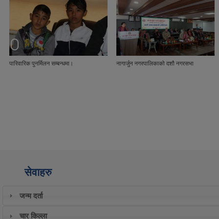
नागार्जुन नगरपालिकाको दशौ नगरसभा
यस नागार्जुन नगरपालिका अन्तर्गत हाल वडा नं ७
साबिक डाडापौवा सि.नं २(क)२ कि.न २८०
गुरुङडाडा स्थित सार्वजनिक जग्गा नाप जाँच गरि
सिमाङ्कन गर्ने कार्य गरियो।
सेवाहरु
जन्म दर्ता
चार किल्ला