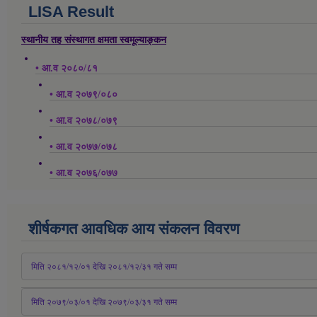
LISA Result
स्थानीय तह संस्थागत क्षमता स्वमूल्याङ्कन
• आ.व २०८०/८१
• आ.व २०७९/०८०
• आ.व २०७८/०७९
• आ.व २०७७/०७८
• आ.व २०७६/०७७
शीर्षकगत आवधिक आय संकलन विवरण
 मिति २०८१/१२/०१ देखि २०८१/१२/३१ 
गते
 सम्म
 मिति २०७९/०३/०१ देखि २०७९/०३/३१ 
गते
 सम्म