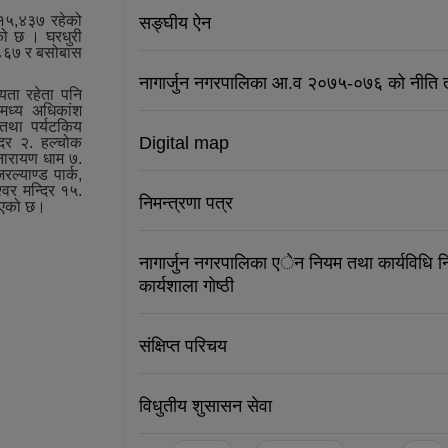
१५,४३७ रहेको
सङ्‍घीय ऐन
ो छ । घरधुरी
३,८६७ र बसोबास
नागार्जुन नगरपालिका आ.व २०७५-०७६ को नीति त
्यता रहेता पनि
मध्‍य अधिकांश
क तथा पर्यटकिय
Digital map
्दिर २. हल्चोक
ी नारायण धाम ७.
ल्याण्ड पार्क,
्‍वर मन्दिर १५.
निमन्त्रणा पत्र
ढाएको छ।
नागार्जुन नगरपालिका एेन नियम तथा कार्यविधि निर
कार्यशाला गोष्ठी
संक्षिप्त परिचय
विधुतीय शुसासन सेवा