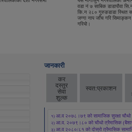
 नगरपालिकाको दशौ नगरसभा
यस नागार्जुन नगरपालिका अन्तर
वडा नं ७ साबिक डाडापौवा सि.
कि.न २८० गुरुङडाडा स्थित स
जग्गा नाप जाँच गरि सिमाङ्कन गर
गरियो।
जानकारी
कर
दस्तुर
स्वत:प्रकाशन
सेवा
शुल्क
आ.व २०७८।७९ को सामाजिक सुरक्षा चौथो त
१) 
आ.व. २०७९।८० को चौथो त्रैमासिक (बैशाख,
२) 
आ.व २०८०/८१ को दोस्रो त्रैमासिक सामाजिक
३) 