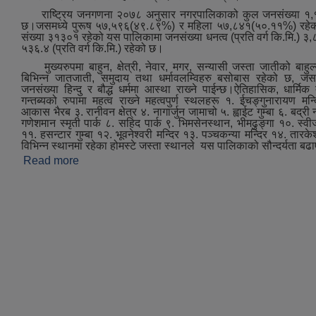
राष्ट्रिय जनगणना २०७८ अनुसार नगरपालिकाको कुल जनसंख्या १,
छ।जसमध्ये पुरूष ५७,५९६(४९.८९%) र महिला ५७,८४१(५०.११%) रहेक
संख्या ३१३०१ रहेको यस पालिकामा जनसंख्या धनत्व (प्रति वर्ग कि.मि.) 
५३६.४ (प्रति वर्ग कि.मि.) रहेको छ।
मुख्‍यरुपमा बाहुन, क्षेत्री, नेवार, मगर, सन्यासी जस्ता जातीको बाहुल
बिभिन्‍न जातजाती, समुदाय तथा धर्मावलम्विहरु बसोबास रहेको छ, जस
जनसंख्या हिन्दु र बौद्ध धर्ममा आस्था राख्‍ने पाईन्छ।ऐतिहासिक, धार्मि
गन्तब्यको रुपामा महत्व राख्‍ने महत्‍वपुर्ण स्थलहरू १. ईचङ्गुनारायण मन
आकास भैरब ३. रानीवन क्षेत्र ४. नागार्जुन जामाचो ५. ह्वाईट गुम्बा ६. बद्र
गणेशमान स्मृती पार्क ८. सहिद पार्क ९. भिमसेनस्थान, भीमढुङ्गा १०. स्वीजर
११. हसन्टार गुम्बा १२. भूवनेश्‍वरी मन्दिर १३. पञ्‍चकन्या मन्दिर १४. तारकेश
विभिन्न स्थानमा रहेका होमस्टे जस्‍ता स्थानले यस पालिकाको सौन्दर्यता ब
Read more
about संक्षिप्त परिचय