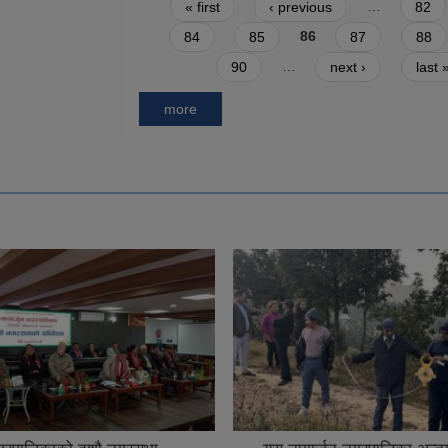
Pages
« first
‹ previous
…
82
84
85
86
87
88
90
…
next ›
last 
more