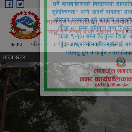
Skip to main content
नागार्जुन नगरपालिका,नगर कार्यपा
"समृद्ध नागार्जुनको आधार सुशासन ,मानव विक
गृहपृष्ठ
परिचय
कार्यक्रम तथा परियोजना
प्रतिवेदन
ताजा खबर