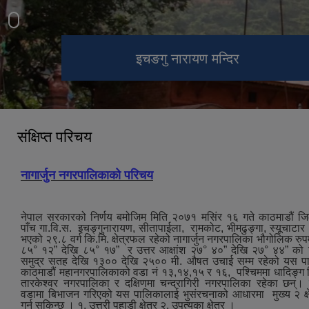
नागार्जुन नगरपालिकाको आवास क्षेत्र
नागार्जुन नगरपालिकाको दृश्य
इचङगु नारायण मन्दिर
सेतो (white) गुम्बा
स्वीजरल्याण्ड पार्क
बद्री नाथ मन्दिर
आदेश्वर मन्दिर
संक्षिप्त परिचय
नागार्जुन नगरपालिकाको परिचय
नेपाल सरकारको निर्णय बमोजिम मिति २०७१ मसिंर १६ गते काठमाडौं ज
पाँच गा.वि.स. इचङ्गुनारायण, सीतापाईला, रामकोट, भीमढुङ्गा, स्यूचाटा
भएको २९.८ वर्ग कि.मि. क्षेत्रफल रहेको नागार्जुन नगरपालिका भौगोलिक रुपमा
८५° १२” देखि ८५° १७” र उत्तर आक्षांश २७° ४०” देखि २७° ४४” को 
समुद्र सतह देखि १३०० देखि २५०० मी. औषत उचाई सम्म रहेको यस पाल
काठमाडौं महानगरपालिकाको वडा नं १३,१४,१५ र १६, पश्‍चिममा धादिङ्ग जि
तारकेश्‍वर नगरपालिका र दक्षिणमा चन्द्रागिरी नगरपालिका रहेका छन्।
वडामा बिभाजन गरिएको यस पालिकालाई भुसंरचनाको आधारमा मुख्य २ क्ष
गर्न सकिन्छ । १. उत्तरी पहाडी क्षेत्र २. उपत्यका क्षेत्र ।