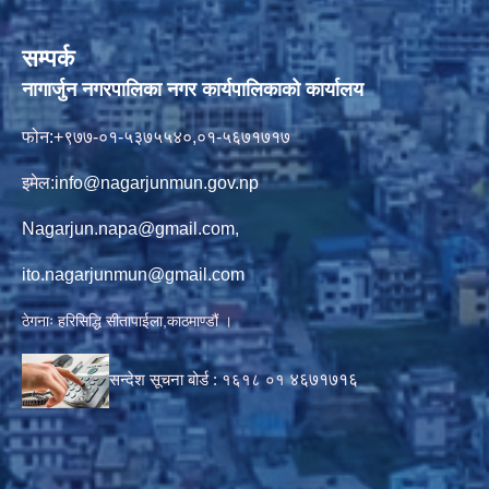
सम्पर्क
नागार्जुन नगरपालिका नगर कार्यपालिकाको कार्यालय
फोन:+९७७-०१-५३७५५४०,०१-५६७१७१७
इमेल:
info@nagarjunmun.gov.np
Nagarjun.napa@gmail.com
,
ito.nagarjunmun@gmail.com
ठेगनाः हरिसिद्धि सीतापाईला,काठमाण्डौं ।
सन्देश सूचना बोर्ड :
१६१८ ०१
४६७१७१६