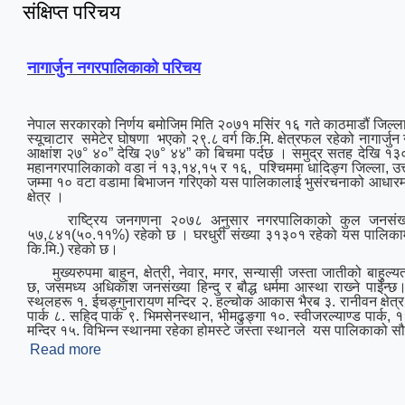
संक्षिप्त परिचय
नागार्जुन नगरपालिकाको परिचय
नेपाल सरकारको निर्णय बमोजिम मिति २०७१ मसिंर १६ गते काठमाडौं जिल्ला
स्यूचाटार समेटेर घोषणा भएको २९.८ वर्ग कि.मि. क्षेत्रफल रहेको नागार्जु
आक्षांश २७° ४०” देखि २७° ४४” को बिचमा पर्दछ । समुद्र सतह देखि १३
महानगरपालिकाको वडा नं १३,१४,१५ र १६, पश्‍चिममा धादिङ्ग जिल्ला, उत्त
जम्मा १० वटा वडामा बिभाजन गरिएको यस पालिकालाई भुसंरचनाको आधारमा मुख्
क्षेत्र ।
राष्ट्रिय जनगणना २०७८ अनुसार नगरपालिकाको कुल जनसंख्या
५७,८४१(५०.११%) रहेको छ । घरधुरी संख्या ३१३०१ रहेको यस पालिकामा जन
कि.मि.) रहेको छ।
मुख्‍यरुपमा बाहुन, क्षेत्री, नेवार, मगर, सन्यासी जस्ता जातीको बाहुल्य
छ, जसमध्‍य अधिकांश जनसंख्या हिन्दु र बौद्ध धर्ममा आस्था राख्‍ने पाईन्छ।ऐ
स्थलहरू १. ईचङ्गुनारायण मन्दिर २. हल्चोक आकास भैरब ३. रानीवन क्षेत्र ४.
पार्क ८. सहिद पार्क ९. भिमसेनस्थान, भीमढुङ्गा १०. स्वीजरल्याण्ड पार्क, ११.
मन्दिर १५. विभिन्न स्थानमा रहेका होमस्टे जस्‍ता स्थानले यस पालिकाको स
Read more
about संक्षिप्त परिचय