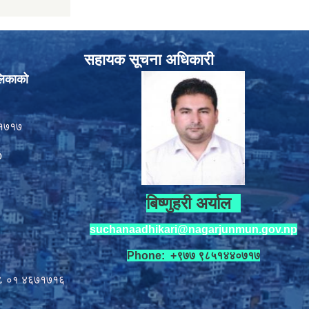
सहायक सूचना अधिकारी
लिकाको
१७१७
p
बिष्णुहरी अर्याल
suchanaadhikari@nagarjunmun.gov.np
Phone: +९७७ ९८५१४४०७१७
८ ०१
४६७१७१६