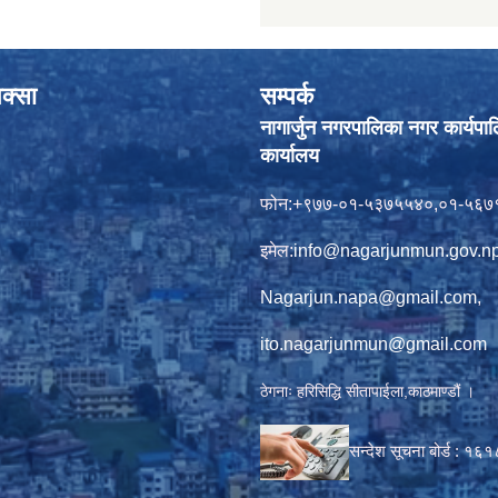
क्सा
सम्पर्क
नागार्जुन नगरपालिका नगर कार्यपा
कार्यालय
फोन:+९७७-०१-५३७५५४०,०१-५६७
इमेल:
info@nagarjunmun.gov.n
Nagarjun.napa@gmail.com
,
ito.nagarjunmun@gmail.com
ठेगनाः हरिसिद्धि सीतापाईला,काठमाण्डौं ।
सन्देश सूचना बोर्ड :
१६१