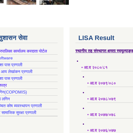
 सुशासन सेवा
LISA Result
गरपालिका कार्यालय करदाता पोर्टल
स्थानीय तह संस्थागत क्षमता स्वमूल्याङ
oftware
क्शा पास प्रणाली
• आ.व २०८०/८१
ह आय लेखांकन प्रणाली
क्शा पास प्रणाली
• आ.व २०७९/०८०
ापत्र
 लगिन(COPOMIS)
l लगिन
• आ.व २०७८/०७९
्चित कोष ब्यवस्थापन प्रणाली
र सामाजिक सुरक्षा प्रणाली
• आ.व २०७७/०७८
• आ.व २०७६/०७७