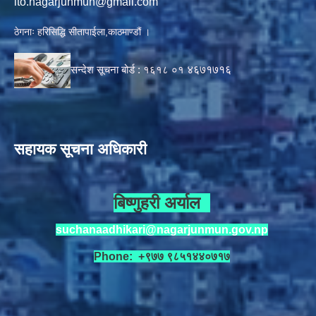
ito.nagarjunmun@gmail.com
ठेगनाः हरिसिद्धि सीतापाईला,काठमाण्डौं ।
सन्देश सूचना बोर्ड :
१६१८ ०१
४६७१७१६
सहायक सूचना अधिकारी
बिष्णुहरी अर्याल
suchanaadhikari@nagarjunmun.gov.np
Phone: +९७७ ९८५१४४०७१७