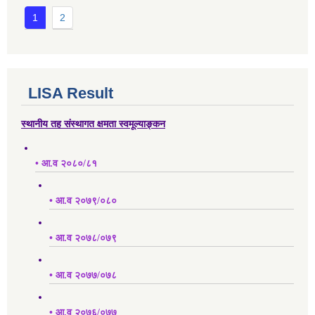
1
2
LISA Result
स्थानीय तह संस्थागत क्षमता स्वमूल्याङ्कन
• आ.व २०८०/८१
• आ.व २०७९/०८०
• आ.व २०७८/०७९
• आ.व २०७७/०७८
• आ.व २०७६/०७७