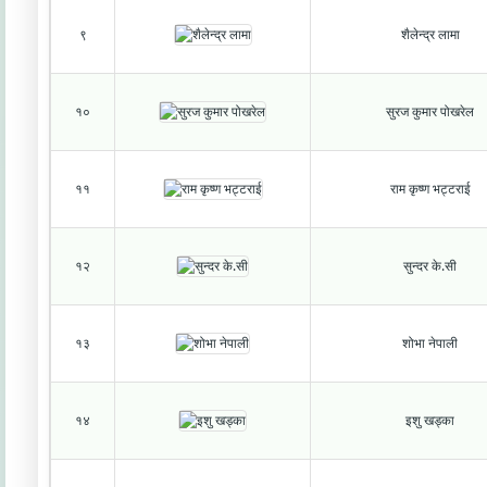
९
शैलेन्द्र लामा
१०
सुरज कुमार पोखरेल
११
राम कृष्ण भट्टराई
१२
सुन्दर के.सी
१३
शोभा नेपाली
१४
इशु खड्का