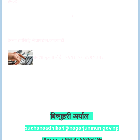
इमेल:
info@nagarjunmun.gov.np
Nagarjun.napa@gmail.com
,
ito.nagarjunmun@gmail.com
ठेगनाः हरिसिद्धि सीतापाईला,काठमाण्डौं ।
४६७१७१६
सन्देश सूचना बोर्ड :
१६१८ ०१
सहायक सूचना अधिकारी
बिष्णुहरी अर्याल
suchanaadhikari@nagarjunmun.gov.np
Phone: +९७७ ९८५१४४०७१७