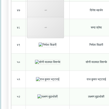
४७
दिनेश महर्जन
फोटो
४८
चन्दा श्रेष्ठ
फोटो
४९
निर्मला बिडारी
५०
सोनी मालमल विशन्के
५१
राज कुमार भट्टराई
५२
लक्ष्मण बुढाथोकी