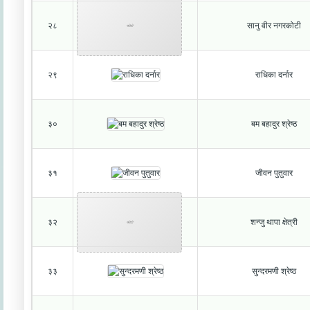
२८
सानु वीर नगरकोटी
फोटो
२९
राधिका दर्नार
३०
बम बहादुर श्रेष्ठ
३१
जीवन पुतुवार
३२
शन्जु थापा क्षेत्री
फोटो
३३
सुन्दरमणी श्रेष्ठ