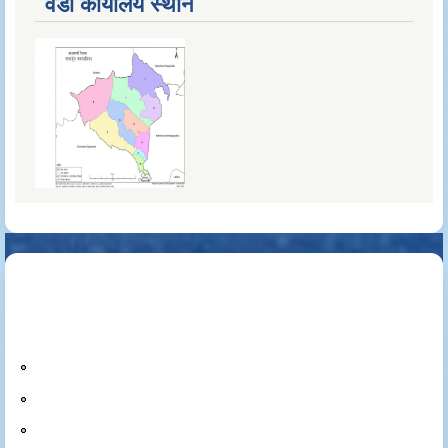
वडा कार्यालय स्थान
Reports
Annual Progress Report
Trimester Progress Report
Public Hearing
Public Audit