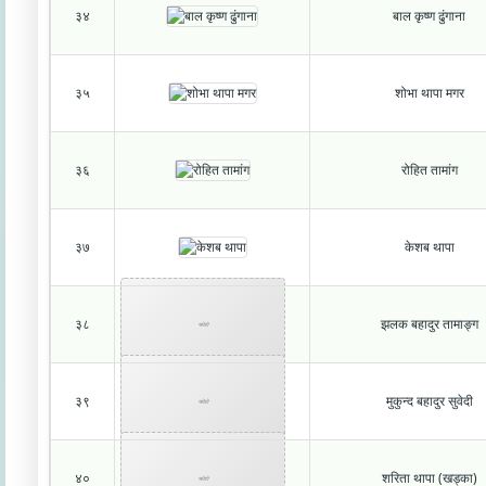
३४
बाल कृष्ण ढुंगाना
३५
शोभा थापा मगर
३६
रोहित तामांग
३७
केशब थापा
३८
झलक बहादुर तामाङ्ग
फोटो
३९
मुकुन्द बहादुर सुवेदी
फोटो
४०
शरिता थापा (खड्का)
फोटो