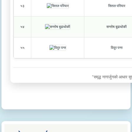
५३
सितल परियार
५४
सन्तोष बुढाथोकी
५५
विदुर पन्त
"समृद्ध नागार्जुनको आधार स