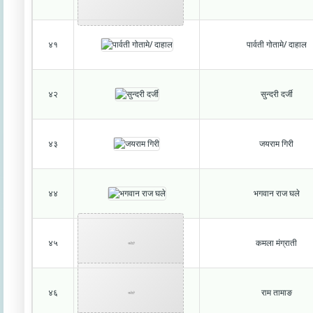
४१
पार्वती गोतामे/ दाहाल
४२
सुन्दरी दर्जी
४३
जयराम गिरी
४४
भगवान राज घले
४५
कमला मंग्राती
फोटो
४६
राम तामाङ
फोटो