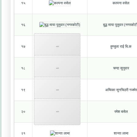
१५
कल्पना वसेल
१६
बुद्ध माया पुतुवार (नगरकोट
१७
हुम्जुला राई बि.क
फोटो
१८
चन्दा सुनुवार
फोटो
१९
अम्विका सुनचिउरी गजमेर
फोटो
२०
रमेश बसेल
फोटो
२१
शान्ता लामा