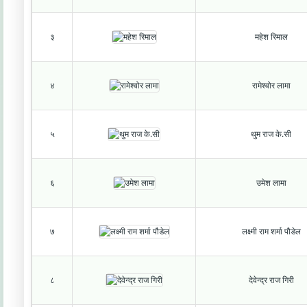
३
महेश रिमाल
४
रामेश्वोर लामा
५
थुम राज के.सी
६
उमेश लामा
७
लक्ष्मी राम शर्मा पौडेल
८
देवेन्द्र राज गिरी