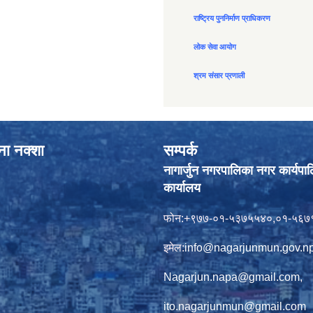
राष्ट्रिय पुननिर्माण प्राधिकरण
लोक सेवा आयोग
श्रम संसार प्रणाली
ाना नक्शा
सम्पर्क
नागार्जुन नगरपालिका नगर कार्यपा
कार्यालय
फोन:+९७७-०१-५३७५५४०,०१-५६७
इमेल:
info@nagarjunmun.gov.n
Nagarjun.napa@gmail.com
,
ito.nagarjunmun@gmail.com