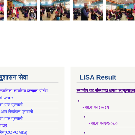
 सुशासन सेवा
LISA Result
गरपालिका कार्यालय करदाता पोर्टल
स्थानीय तह संस्थागत क्षमता स्वमूल्याङ
oftware
क्शा पास प्रणाली
• आ.व २०८०/८१
ह आय लेखांकन प्रणाली
क्शा पास प्रणाली
• आ.व २०७९/०८०
ापत्र
 लगिन(COPOMIS)