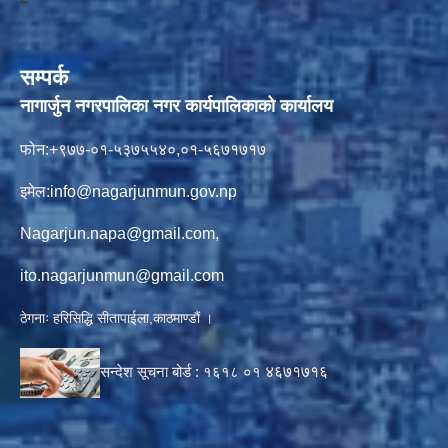
सम्पर्क
नागार्जुन नगरपालिका नगर कार्यपालिकाको कार्यालय
फोन:+९७७-०१-५३७५५४०,०१-५६७१७१७
इमेल:
info@nagarjunmun.gov.np
Nagarjun.napa@gmail.com
,
ito.nagarjunmun@gmail.com
ठेगनाः हरिसिद्धि सीतापाईला,काठमाण्डौं ।
सन्देश सूचना बोर्ड :
१६१८ ०१
४६७१७१६