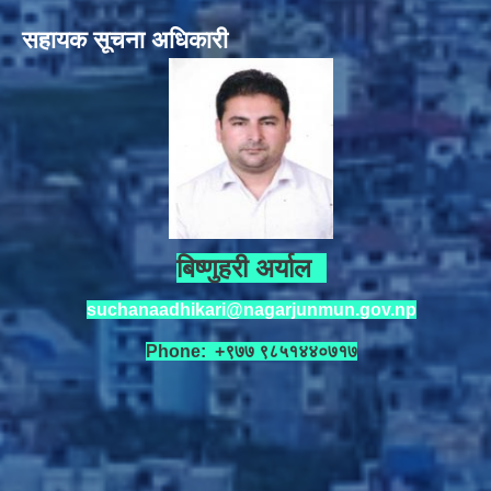
सहायक सूचना अधिकारी
बिष्णुहरी अर्याल
suchanaadhikari@nagarjunmun.gov.np
Phone: +९७७ ९८५१४४०७१७