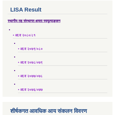
LISA Result
स्थानीय तह संस्थागत क्षमता स्वमूल्याङ्कन
• आ.व २०८०/८१
• आ.व २०७९/०८०
• आ.व २०७८/०७९
• आ.व २०७७/०७८
• आ.व २०७६/०७७
शीर्षकगत आवधिक आय संकलन विवरण