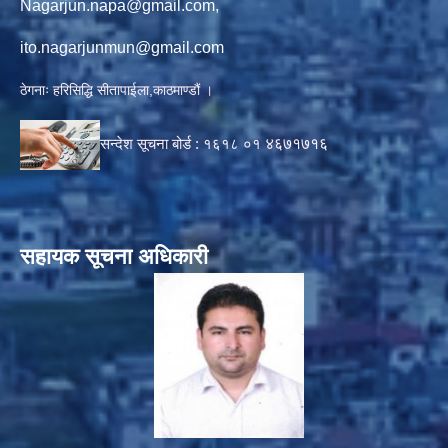
Nagarjun.napa@gmail.com
,
ito.nagarjunmun@gmail.com
ठेगनाः हरिसिद्धि सीतापाईला,काठमाण्डौं ।
सन्देश सूचना बोर्ड :
१६१८ ०१
४६७१७१६
सहायक सूचना अधिकारी