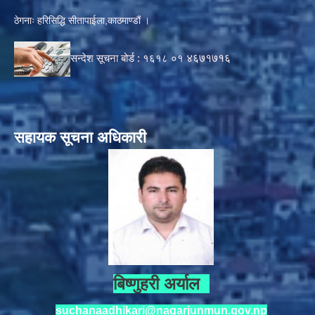
ठेगनाः हरिसिद्धि सीतापाईला,काठमाण्डौं ।
सन्देश सूचना बोर्ड :
१६१८ ०१
४६७१७१६
सहायक सूचना अधिकारी
बिष्णुहरी अर्याल
suchanaadhikari@nagarjunmun.gov.np