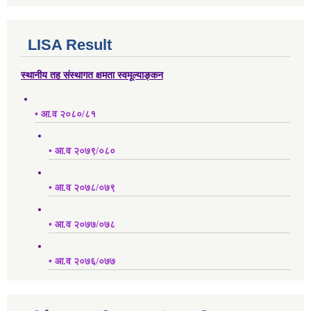
LISA Result
स्थानीय तह संस्थागत क्षमता स्वमूल्याङ्कन
• आ.व २०८०/८१
• आ.व २०७९/०८०
• आ.व २०७८/०७९
• आ.व २०७७/०७८
• आ.व २०७६/०७७