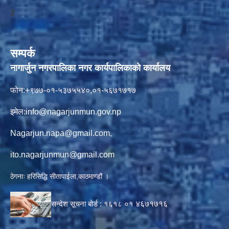
2
सम्पर्क
नागार्जुन नगरपालिका नगर कार्यपालिकाको कार्यालय
फोन:+९७७-०१-५३७५५४०,०१-५६७१७१७
इमेल:
info@nagarjunmun.gov.np
Nagarjun.napa@gmail.com
,
ito.nagarjunmun@gmail.com
ठेगनाः हरिसिद्धि सीतापाईला,काठमाण्डौं ।
सन्देश सूचना बोर्ड :
१६१८ ०१
४६७१७१६