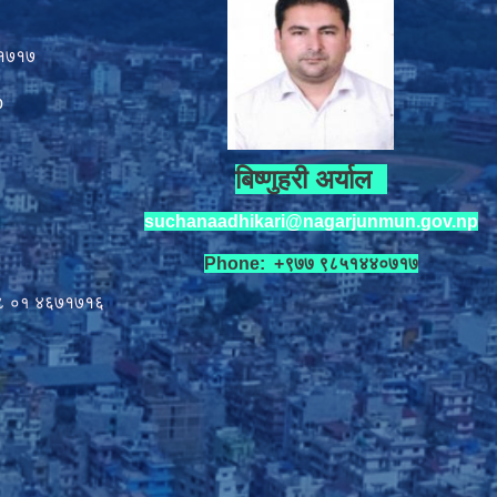
१७१७
p
बिष्णुहरी अर्याल
suchanaadhikari@nagarjunmun.gov.np
Phone: +९७७ ९८५१४४०७१७
८ ०१
४६७१७१६