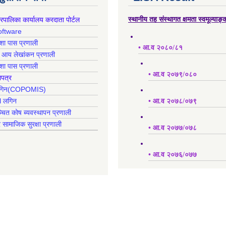
गरपालिका कार्यालय करदाता पोर्टल
स्थानीय तह संस्थागत क्षमता स्वमूल्याङ
oftware
क्शा पास प्रणाली
• आ.व २०८०/८१
ह आय लेखांकन प्रणाली
क्शा पास प्रणाली
• आ.व २०७९/०८०
ापत्र
 लगिन(COPOMIS)
l लगिन
• आ.व २०७८/०७९
्चित कोष ब्यवस्थापन प्रणाली
र सामाजिक सुरक्षा प्रणाली
• आ.व २०७७/०७८
• आ.व २०७६/०७७