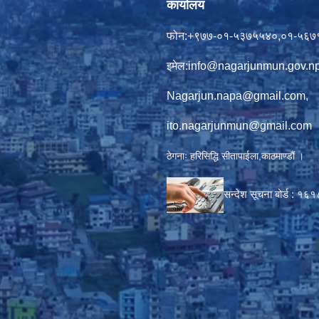
कार्यालय
फोन:+९७७-०१-५३७५५४०,०१-५६७
इमेल:
info@nagarjunmun.gov.n
Nagarjun.napa@gmail.com
,
ito.nagarjunmun@gmail.com
ठेगनाः हरिसिद्धि सीतापाईला,काठमाण्डौं ।
सन्देश सूचना बोर्ड :
१६१