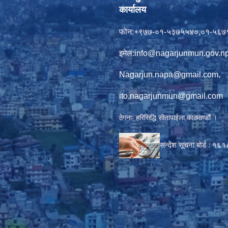
कार्यालय
फोन:+९७७-०१-५३७५५४०,०१-५६७
इमेल:
info@nagarjunmun.gov.n
Nagarjun.napa@gmail.com
,
ito.nagarjunmun@gmail.com
ठेगनाः हरिसिद्धि सीतापाईला,काठमाण्डौं ।
सन्देश सूचना बोर्ड :
१६१