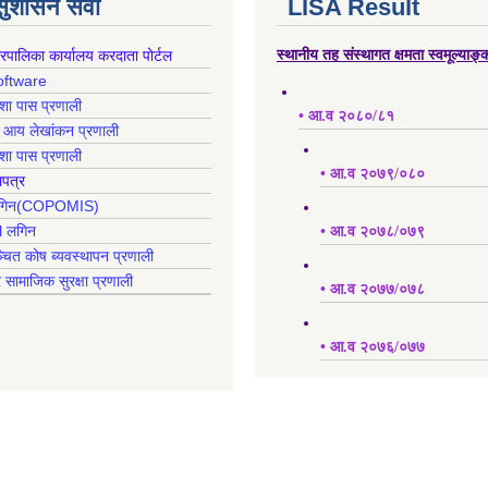
 सुशासन सेवा
LISA Result
गरपालिका कार्यालय करदाता पोर्टल
स्थानीय तह संस्थागत क्षमता स्वमूल्याङ
oftware
क्शा पास प्रणाली
• आ.व २०८०/८१
ह आय लेखांकन प्रणाली
क्शा पास प्रणाली
• आ.व २०७९/०८०
ापत्र
 लगिन(COPOMIS)
l लगिन
• आ.व २०७८/०७९
्चित कोष ब्यवस्थापन प्रणाली
र सामाजिक सुरक्षा प्रणाली
• आ.व २०७७/०७८
• आ.व २०७६/०७७