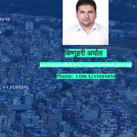
१७१७
p
बिष्णुहरी अर्याल
suchanaadhikari@nagarjunmun.gov.np
Phone: +९७७ ९८५१४४०७१७
८ ०१
४६७१७१६