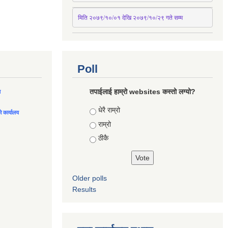
मिति २०७९/१०/०१ देखि २०७९/१०/२९ गते सम्म
Poll
तपाईलाई हाम्रो websites कस्तो लग्यो?
ल
Choices
धेरै राम्रो
को कार्यालय
राम्रो
ठीकै
Older polls
Results