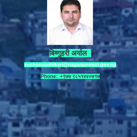
बिष्णुहरी अर्याल
suchanaadhikari@nagarjunmun.gov.np
Phone: +९७७ ९८५१४४०७१७