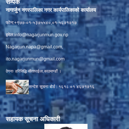
सम्पर्क
नागार्जुन नगरपालिका नगर कार्यपालिकाको कार्यालय
फोन:+९७७-०१-५३७५५४०,०१-५६७१७१७
इमेल:
info@nagarjunmun.gov.np
Nagarjun.napa@gmail.com
,
ito.nagarjunmun@gmail.com
ठेगनाः हरिसिद्धि सीतापाईला,काठमाण्डौं ।
सन्देश सूचना बोर्ड :
१६१८ ०१
४६७१७१६
सहायक सूचना अधिकारी