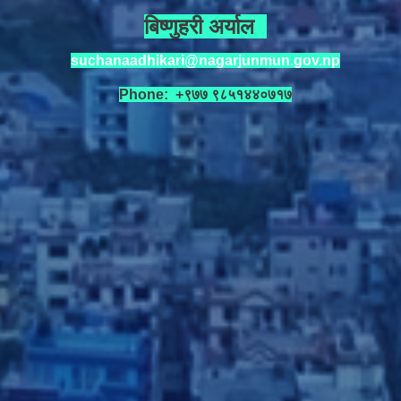
बिष्णुहरी अर्याल
suchanaadhikari@nagarjunmun.gov.np
Phone: +९७७ ९८५१४४०७१७