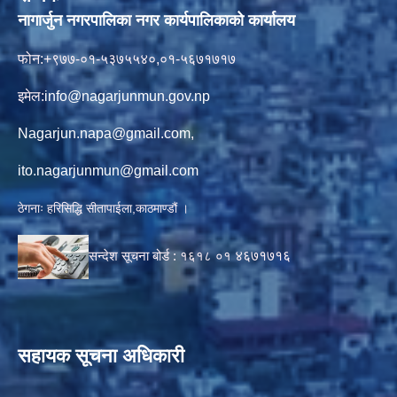
नागार्जुन नगरपालिका नगर कार्यपालिकाको कार्यालय
फोन:+९७७-०१-५३७५५४०,०१-५६७१७१७
इमेल:
info@nagarjunmun.gov.np
Nagarjun.napa@gmail.com
,
ito.nagarjunmun@gmail.com
ठेगनाः हरिसिद्धि सीतापाईला,काठमाण्डौं ।
सन्देश सूचना बोर्ड :
१६१८ ०१
४६७१७१६
सहायक सूचना अधिकारी