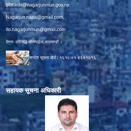
इमेल:
info@nagarjunmun.gov.np
Nagarjun.napa@gmail.com
,
ito.nagarjunmun@gmail.com
ठेगनाः हरिसिद्धि सीतापाईला,काठमाण्डौं ।
सन्देश सूचना बोर्ड :
१६१८ ०१
४६७१७१६
सहायक सूचना अधिकारी