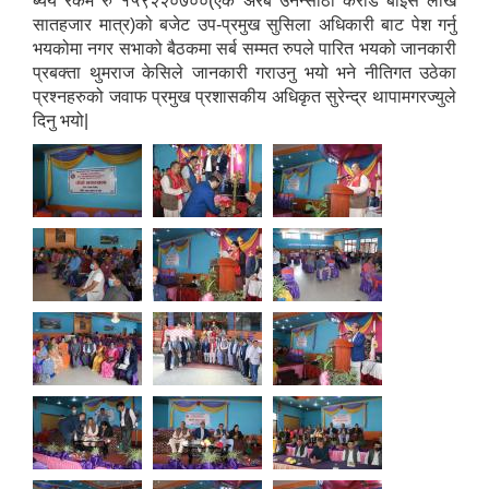
ब्यय रकम रु १५९२२०७००(एक अरब उनन्साठी करोड बाईस लाख
सातहजार मात्र)को बजेट उप-प्रमुख सुसिला अधिकारी बाट पेश गर्नु
भयकोमा नगर सभाको बैठकमा सर्ब सम्मत रुपले पारित भयको जानकारी
प्रबक्ता थुमराज केसिले जानकारी गराउनु भयो भने नीतिगत उठेका
प्रश्नहरुको जवाफ प्रमुख प्रशासकीय अधिकृत सुरेन्द्र थापामगरज्युले
दिनु भयो|