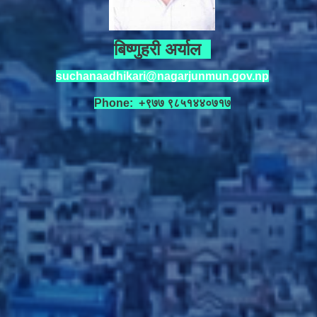
बिष्णुहरी अर्याल
suchanaadhikari@nagarjunmun.gov.np
Phone: +९७७ ९८५१४४०७१७