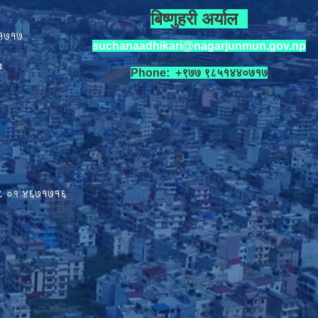
बिष्णुहरी अर्याल
१७१७
suchanaadhikari@nagarjunmun.gov.np
p
Phone: +९७७ ९८५१४४०७१७
८ ०१
४६७१७१६