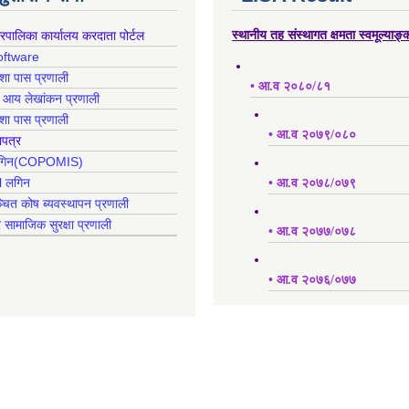
गरपालिका कार्यालय करदाता पोर्टल
स्थानीय तह संस्थागत क्षमता स्वमूल्याङ
oftware
क्शा पास प्रणाली
• आ.व २०८०/८१
ह आय लेखांकन प्रणाली
क्शा पास प्रणाली
• आ.व २०७९/०८०
ापत्र
 लगिन(COPOMIS)
l लगिन
• आ.व २०७८/०७९
्चित कोष ब्यवस्थापन प्रणाली
र सामाजिक सुरक्षा प्रणाली
• आ.व २०७७/०७८
• आ.व २०७६/०७७