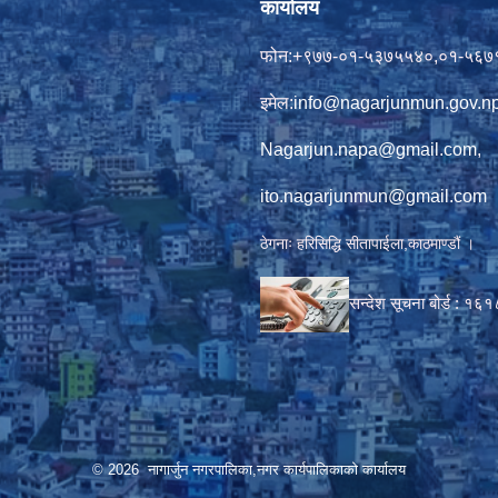
कार्यालय
फोन:+९७७-०१-५३७५५४०,०१-५६७
इमेल:
info@nagarjunmun.gov.n
Nagarjun.napa@gmail.com
,
ito.nagarjunmun@gmail.com
ठेगनाः हरिसिद्धि सीतापाईला,काठमाण्डौं ।
सन्देश सूचना बोर्ड :
१६१
© 2026 नागार्जुन नगरपालिका,नगर कार्यपालिकाको कार्यालय