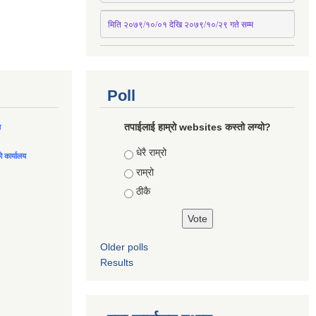
मिति २०७९/१०/०१ देखि २०७९/१०/२९ गते सम्म
Poll
तपाईलाई हाम्रो websites कस्तो लग्यो?
ल
Choices
धेरै राम्रो
को कार्यालय
राम्रो
ठीकै
Older polls
Results