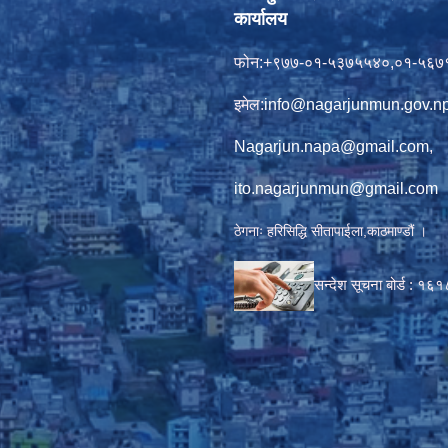
कार्यालय
फोन:+९७७-०१-५३७५५४०,०१-५६७
इमेल:
info@nagarjunmun.gov.n
Nagarjun.napa@gmail.com
,
ito.nagarjunmun@gmail.com
ठेगनाः हरिसिद्धि सीतापाईला,काठमाण्डौं ।
सन्देश सूचना बोर्ड :
१६१