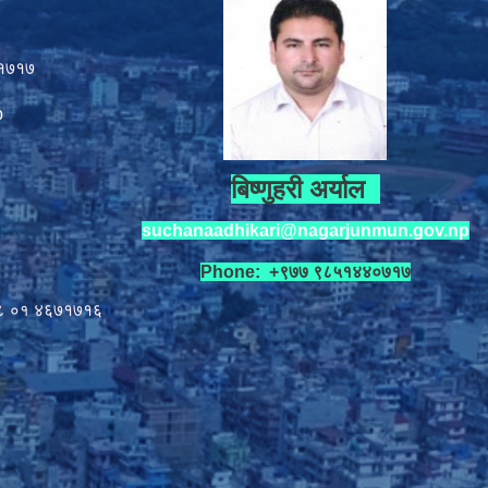
१७१७
p
बिष्णुहरी अर्याल
suchanaadhikari@nagarjunmun.gov.np
Phone: +९७७ ९८५१४४०७१७
८ ०१
४६७१७१६