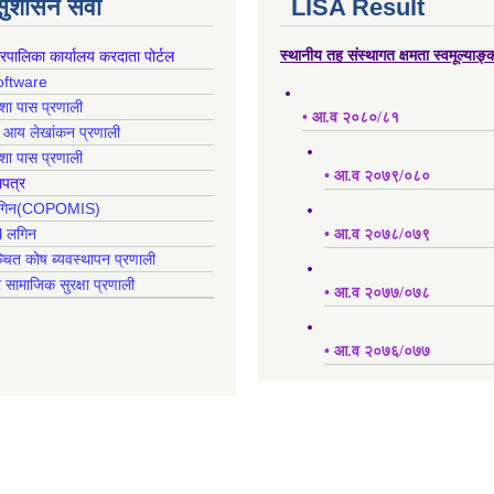
 सुशासन सेवा
LISA Result
गरपालिका कार्यालय करदाता पोर्टल
स्थानीय तह संस्थागत क्षमता स्वमूल्याङ
oftware
क्शा पास प्रणाली
• आ.व २०८०/८१
ह आय लेखांकन प्रणाली
क्शा पास प्रणाली
• आ.व २०७९/०८०
ापत्र
 लगिन(COPOMIS)
l लगिन
• आ.व २०७८/०७९
्चित कोष ब्यवस्थापन प्रणाली
र सामाजिक सुरक्षा प्रणाली
• आ.व २०७७/०७८
• आ.व २०७६/०७७