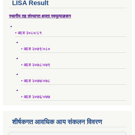
LISA Result
स्थानीय तह संस्थागत क्षमता स्वमूल्याङ्कन
• आ.व २०८०/८१
• आ.व २०७९/०८०
• आ.व २०७८/०७९
• आ.व २०७७/०७८
• आ.व २०७६/०७७
शीर्षकगत आवधिक आय संकलन विवरण