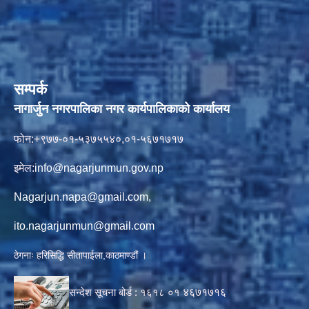
सम्पर्क
नागार्जुन नगरपालिका नगर कार्यपालिकाको कार्यालय
फोन:+९७७-०१-५३७५५४०,०१-५६७१७१७
इमेल:
info@nagarjunmun.gov.np
Nagarjun.napa@gmail.com
,
ito.nagarjunmun@gmail.com
ठेगनाः हरिसिद्धि सीतापाईला,काठमाण्डौं ।
सन्देश सूचना बोर्ड :
१६१८ ०१
४६७१७१६