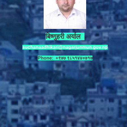
बिष्णुहरी अर्याल
suchanaadhikari@nagarjunmun.gov.np
Phone: +९७७ ९८५१४४०७१७