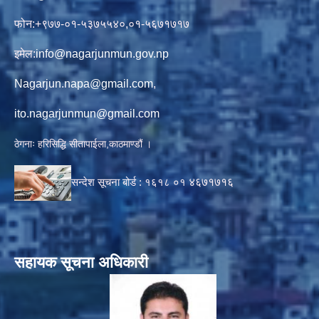
फोन:+९७७-०१-५३७५५४०,०१-५६७१७१७
इमेल:
info@nagarjunmun.gov.np
Nagarjun.napa@gmail.com
,
ito.nagarjunmun@gmail.com
ठेगनाः हरिसिद्धि सीतापाईला,काठमाण्डौं ।
सन्देश सूचना बोर्ड :
१६१८ ०१
४६७१७१६
सहायक सूचना अधिकारी