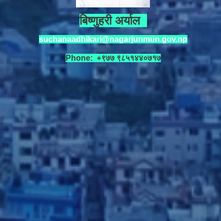
बिष्णुहरी अर्याल
suchanaadhikari@nagarjunmun.gov.np
Phone: +९७७ ९८५१४४०७१७