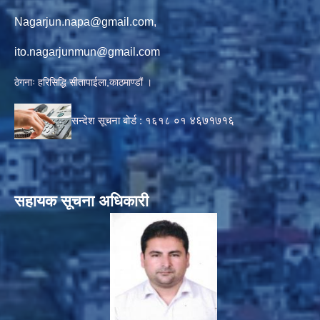
Nagarjun.napa@gmail.com
,
ito.nagarjunmun@gmail.com
ठेगनाः हरिसिद्धि सीतापाईला,काठमाण्डौं ।
सन्देश सूचना बोर्ड :
१६१८ ०१
४६७१७१६
सहायक सूचना अधिकारी