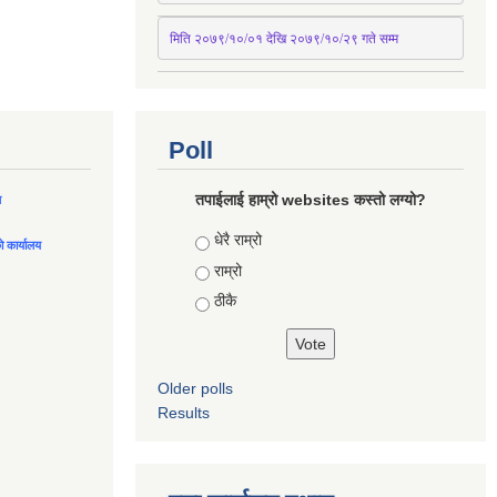
मिति २०७९/१०/०१ देखि २०७९/१०/२९ गते सम्म
Poll
तपाईलाई हाम्रो websites कस्तो लग्यो?
ल
Choices
धेरै राम्रो
को कार्यालय
राम्रो
ठीकै
Older polls
Results