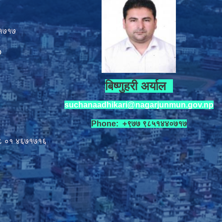
१७१७
p
बिष्णुहरी अर्याल
suchanaadhikari@nagarjunmun.gov.np
Phone: +९७७ ९८५१४४०७१७
८ ०१
४६७१७१६