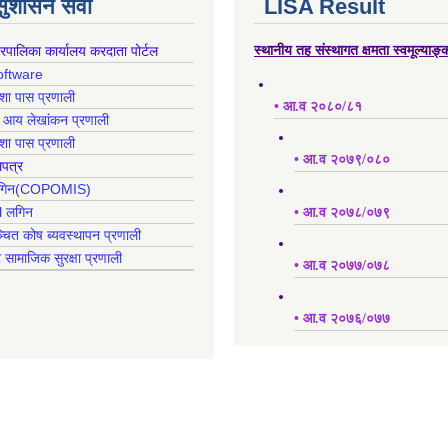
 सुशासन सेवा
LISA Result
गरपालिका कार्यालय करदाता पोर्टल
स्थानीय तह संस्थागत क्षमता स्वमूल्याङ
oftware
क्शा पास प्रणाली
• आ.व २०८०/८१
ह आय लेखांकन प्रणाली
क्शा पास प्रणाली
• आ.व २०७९/०८०
ापत्र
 लगिन(COPOMIS)
l लगिन
• आ.व २०७८/०७९
्चित कोष ब्यवस्थापन प्रणाली
र सामाजिक सुरक्षा प्रणाली
• आ.व २०७७/०७८
• आ.व २०७६/०७७