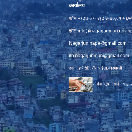
कार्यालय
फोन:+९७७-०१-५३७५५४०,०१-५६७
इमेल:
info@nagarjunmun.gov.n
Nagarjun.napa@gmail.com
,
ito.nagarjunmun@gmail.com
ठेगनाः हरिसिद्धि सीतापाईला,काठमाण्डौं ।
सन्देश सूचना बोर्ड :
१६१