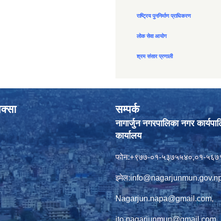
राष्ट्रिय पुननिर्माण प्राधिकरण
लोक सेवा आयोग
श्रम संसार प्रणाली
क्सा
सम्पर्क
नागार्जुन नगरपालिका नगर कार्यपा
कार्यालय
फोन:+९७७-०१-५३७५५४०,०१-५६७
इमेल:
info@nagarjunmun.gov.n
Nagarjun.napa@gmail.com
,
ito.nagarjunmun@gmail.com