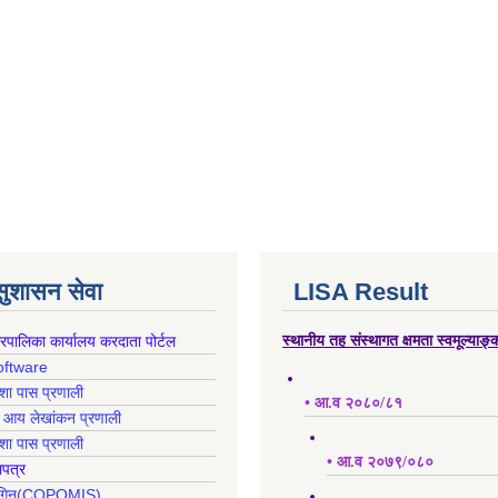
 सुशासन सेवा
LISA Result
गरपालिका कार्यालय करदाता पोर्टल
स्थानीय तह संस्थागत क्षमता स्वमूल्याङ
oftware
क्शा पास प्रणाली
• आ.व २०८०/८१
ह आय लेखांकन प्रणाली
क्शा पास प्रणाली
• आ.व २०७९/०८०
ापत्र
 लगिन(COPOMIS)