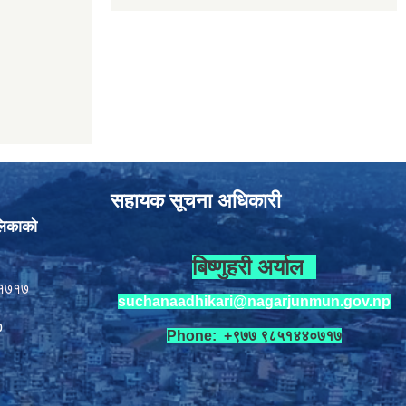
सहायक सूचना अधिकारी
लिकाको
बिष्णुहरी अर्याल
१७१७
suchanaadhikari@nagarjunmun.gov.np
p
Phone: +९७७ ९८५१४४०७१७