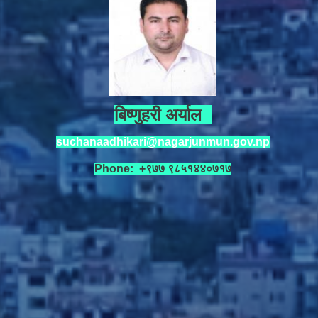
बिष्णुहरी अर्याल
suchanaadhikari@nagarjunmun.gov.np
Phone: +९७७ ९८५१४४०७१७