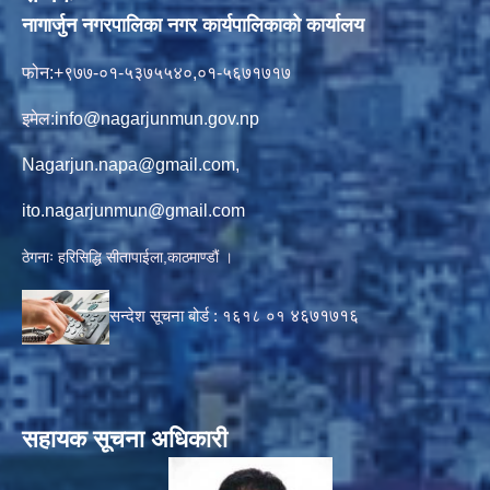
नागार्जुन नगरपालिका नगर कार्यपालिकाको कार्यालय
फोन:+९७७-०१-५३७५५४०,०१-५६७१७१७
इमेल:
info@nagarjunmun.gov.np
Nagarjun.napa@gmail.com
,
ito.nagarjunmun@gmail.com
ठेगनाः हरिसिद्धि सीतापाईला,काठमाण्डौं ।
सन्देश सूचना बोर्ड :
१६१८ ०१
४६७१७१६
सहायक सूचना अधिकारी