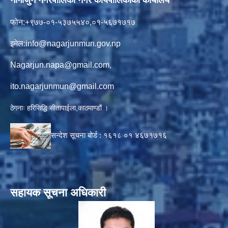
फोन:+९७७-०१-५३७५५४०,०१-५६७१७१७
इमेल:
info@nagarjunmun.gov.np
Nagarjun.napa@gmail.com
,
ito.nagarjunmun@gmail.com
ठेगनाः हरिसिद्धि सीतापाईला,काठमाण्डौं ।
सन्देश सूचना बोर्ड :
१६१८ ०१
४६७१७१६
सहायक सूचना अधिकारी