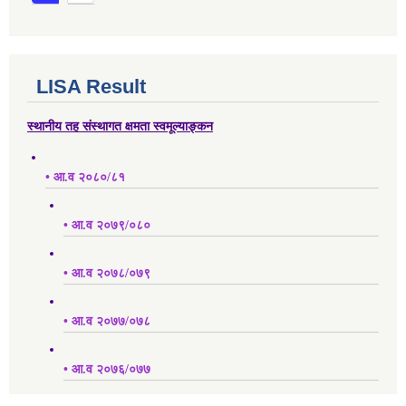
LISA Result
स्थानीय तह संस्थागत क्षमता स्वमूल्याङ्कन
• आ.व २०८०/८१
• आ.व २०७९/०८०
• आ.व २०७८/०७९
• आ.व २०७७/०७८
• आ.व २०७६/०७७