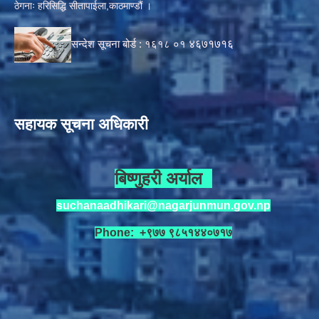
ठेगनाः हरिसिद्धि सीतापाईला,काठमाण्डौं ।
सन्देश सूचना बोर्ड :
१६१८ ०१
४६७१७१६
सहायक सूचना अधिकारी
बिष्णुहरी अर्याल
suchanaadhikari@nagarjunmun.gov.np
Phone: +९७७ ९८५१४४०७१७