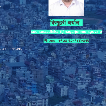
p
बिष्णुहरी अर्याल
suchanaadhikari@nagarjunmun.gov.np
Phone: +९७७ ९८५१४४०७१७
८ ०१
४६७१७१६