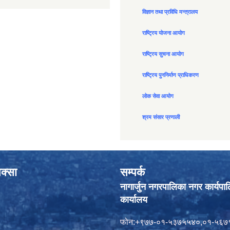
विज्ञान तथा प्रविधि मन्त्रालय
राष्ट्रिय योजना आयोग
राष्ट्रिय सुचना आयोग
राष्ट्रिय पुननिर्माण प्राधिकरण
लोक सेवा आयोग
श्रम संसार प्रणाली
क्सा
सम्पर्क
नागार्जुन नगरपालिका नगर कार्यपा
कार्यालय
फोन:+९७७-०१-५३७५५४०,०१-५६७