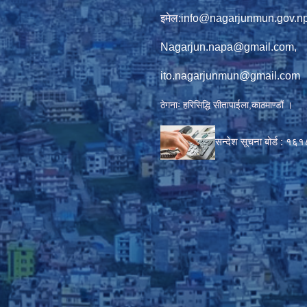
इमेल:
info@nagarjunmun.gov.n
Nagarjun.napa@gmail.com
,
ito.nagarjunmun@gmail.com
ठेगनाः हरिसिद्धि सीतापाईला,काठमाण्डौं ।
सन्देश सूचना बोर्ड :
१६१