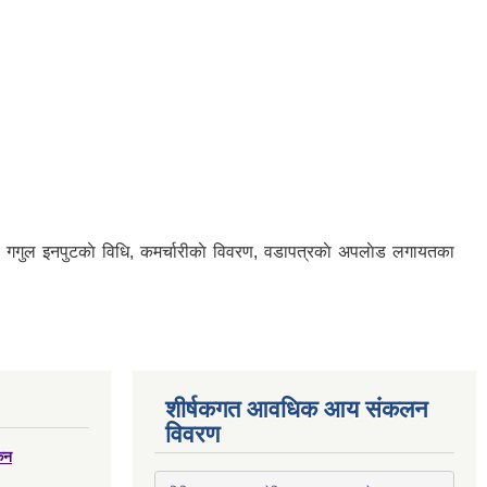
गगुल इनपुटकाे विधि, कमर्चारीकाे विवरण, वडापत्रकाे अपलाेड लगायतका
शीर्षकगत आवधिक आय संकलन
विवरण
्कन