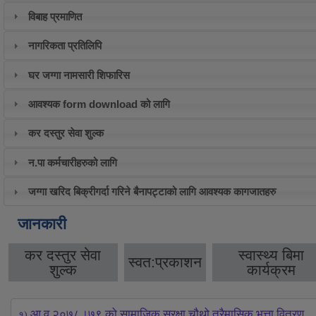
विबाह प्रमाणित
नागरिकता प्रतिलिपि
घर जग्गा नामसारी शिफारिस
आवश्यक form download को लागि
कर दस्तुर सेवा शुल्क
न.पा कर्मचारीहरुको लागि
जग्गा खरिद बिक्रीगर्दा गरिने बैनापट्टाको लागि आवश्यक कागजातहरु
जानकारी
कर दस्तुर सेवा
स्वास्थ्य बिमा
स्वत:प्रकाशन
शुल्क
कार्यक्रम
आ.व २०७८।७९ को सामाजिक सुरक्षा चौथो त्रैमासिक भत्ता वितरण
१) 