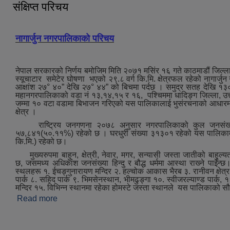
संक्षिप्त परिचय
नागार्जुन नगरपालिकाको परिचय
नेपाल सरकारको निर्णय बमोजिम मिति २०७१ मसिंर १६ गते काठमाडौं जिल्ला
स्यूचाटार समेटेर घोषणा भएको २९.८ वर्ग कि.मि. क्षेत्रफल रहेको नागार्जु
आक्षांश २७° ४०” देखि २७° ४४” को बिचमा पर्दछ । समुद्र सतह देखि १३
महानगरपालिकाको वडा नं १३,१४,१५ र १६, पश्‍चिममा धादिङ्ग जिल्ला, उत्त
जम्मा १० वटा वडामा बिभाजन गरिएको यस पालिकालाई भुसंरचनाको आधारमा मुख्
क्षेत्र ।
राष्ट्रिय जनगणना २०७८ अनुसार नगरपालिकाको कुल जनसंख्या
५७,८४१(५०.११%) रहेको छ । घरधुरी संख्या ३१३०१ रहेको यस पालिकामा जन
कि.मि.) रहेको छ।
मुख्‍यरुपमा बाहुन, क्षेत्री, नेवार, मगर, सन्यासी जस्ता जातीको बाहुल्य
छ, जसमध्‍य अधिकांश जनसंख्या हिन्दु र बौद्ध धर्ममा आस्था राख्‍ने पाईन्छ।ऐ
स्थलहरू १. ईचङ्गुनारायण मन्दिर २. हल्चोक आकास भैरब ३. रानीवन क्षेत्र ४.
पार्क ८. सहिद पार्क ९. भिमसेनस्थान, भीमढुङ्गा १०. स्वीजरल्याण्ड पार्क, ११.
मन्दिर १५. विभिन्न स्थानमा रहेका होमस्टे जस्‍ता स्थानले यस पालिकाको स
Read more
about संक्षिप्त परिचय