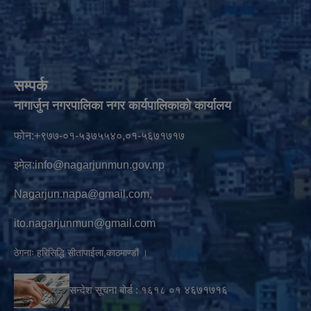
सम्पर्क
नागार्जुन नगरपालिका नगर कार्यपालिकाको कार्यालय
फोन:+९७७-०१-५३७५५४०,०१-५६७१७१७
इमेल:
info@nagarjunmun.gov.np
Nagarjun.napa@gmail.com
,
ito.nagarjunmun@gmail.com
ठेगनाः हरिसिद्धि सीतापाईला,काठमाण्डौं ।
सन्देश सूचना बोर्ड :
१६१८ ०१
४६७१७१६