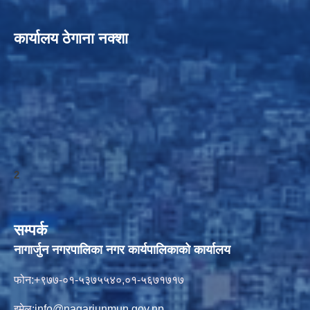
कार्यालय ठेगाना नक्शा
2
सम्पर्क
नागार्जुन नगरपालिका नगर कार्यपालिकाको कार्यालय
फोन:+९७७-०१-५३७५५४०,०१-५६७१७१७
इमेल:
info@nagarjunmun.gov.np