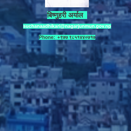
बिष्णुहरी अर्याल
suchanaadhikari@nagarjunmun.gov.np
Phone: +९७७ ९८५१४४०७१७