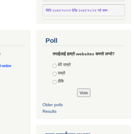
मिति २०७९/१०/०१ देखि २०७९/१०/२९ गते सम्म
Poll
तपाईलाई हाम्रो websites कस्तो लग्यो?
ल
Choices
धेरै राम्रो
को कार्यालय
राम्रो
ठीकै
Older polls
Results