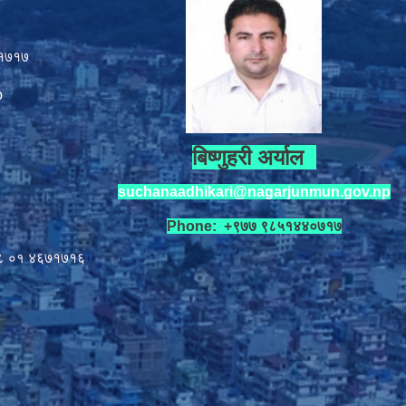
१७१७
p
बिष्णुहरी अर्याल
suchanaadhikari@nagarjunmun.gov.np
Phone: +९७७ ९८५१४४०७१७
८ ०१
४६७१७१६