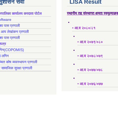
 सुशासन सेवा
LISA Result
गरपालिका कार्यालय करदाता पोर्टल
स्थानीय तह संस्थागत क्षमता स्वमूल्याङ
oftware
क्शा पास प्रणाली
• आ.व २०८०/८१
ह आय लेखांकन प्रणाली
क्शा पास प्रणाली
• आ.व २०७९/०८०
ापत्र
 लगिन(COPOMIS)
l लगिन
• आ.व २०७८/०७९
्चित कोष ब्यवस्थापन प्रणाली
र सामाजिक सुरक्षा प्रणाली
• आ.व २०७७/०७८
• आ.व २०७६/०७७