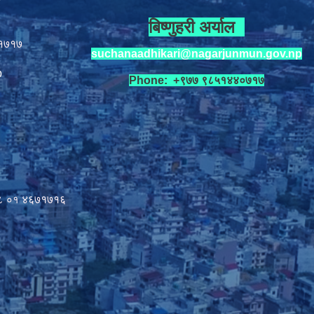
बिष्णुहरी अर्याल
१७१७
suchanaadhikari@nagarjunmun.gov.np
p
Phone: +९७७ ९८५१४४०७१७
८ ०१
४६७१७१६