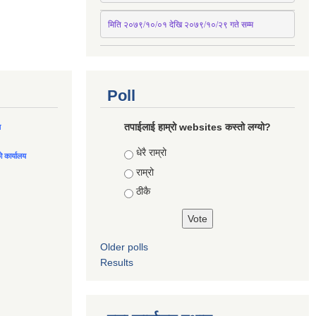
मिति २०७९/१०/०१ देखि २०७९/१०/२९ गते सम्म
Poll
तपाईलाई हाम्रो websites कस्तो लग्यो?
ल
Choices
धेरै राम्रो
को कार्यालय
राम्रो
ठीकै
Older polls
Results