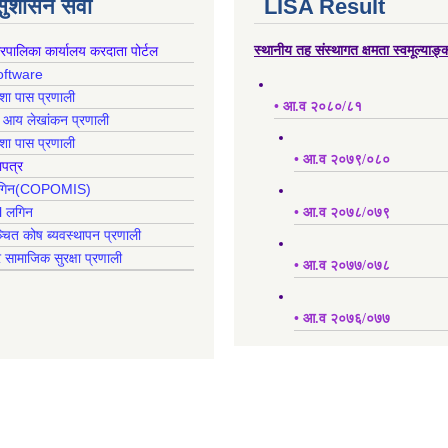
 सुशासन सेवा
LISA Result
गरपालिका कार्यालय करदाता पोर्टल
स्थानीय तह संस्थागत क्षमता स्वमूल्याङ
oftware
क्शा पास प्रणाली
• आ.व २०८०/८१
ह आय लेखांकन प्रणाली
क्शा पास प्रणाली
• आ.व २०७९/०८०
ापत्र
 लगिन(COPOMIS)
l लगिन
• आ.व २०७८/०७९
्चित कोष ब्यवस्थापन प्रणाली
र सामाजिक सुरक्षा प्रणाली
• आ.व २०७७/०७८
• आ.व २०७६/०७७