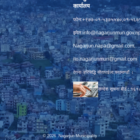
कार्यालय
फोन:+९७७-०१-५३७५५४०,०१-५६७
इमेल:
info@nagarjunmun.gov.n
Nagarjun.napa@gmail.com
,
ito.nagarjunmun@gmail.com
ठेगनाः हरिसिद्धि सीतापाईला,काठमाण्डौं ।
सन्देश सूचना बोर्ड :
१६१
© 2026 Nagarjun Municipality