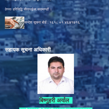
ठेगनाः हरिसिद्धि सीतापाईला,काठमाण्डौं ।
सन्देश सूचना बोर्ड :
१६१८ ०१
४६७१७१६
सहायक सूचना अधिकारी
बिष्णुहरी अर्याल