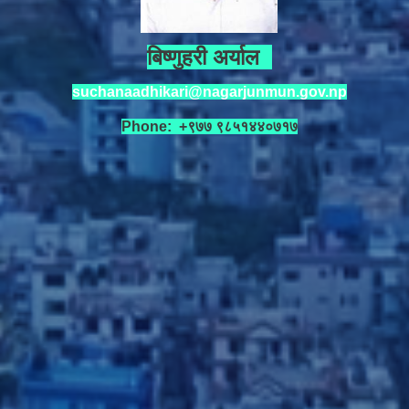
बिष्णुहरी अर्याल
suchanaadhikari@nagarjunmun.gov.np
Phone: +९७७ ९८५१४४०७१७