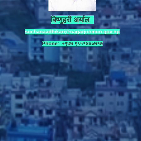
बिष्णुहरी अर्याल
suchanaadhikari@nagarjunmun.gov.np
Phone: +९७७ ९८५१४४०७१७