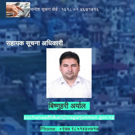
सन्देश सूचना बोर्ड :
१६१८ ०१
४६७१७१६
सहायक सूचना अधिकारी
बिष्णुहरी अर्याल
suchanaadhikari@nagarjunmun.gov.np
Phone: +९७७ ९८५१४४०७१७