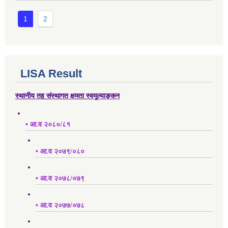
1
2
LISA Result
स्थानीय तह संस्थागत क्षमता स्वमूल्याङ्कन
• आ.व २०८०/८१
• आ.व २०७९/०८०
• आ.व २०७८/०७९
• आ.व २०७७/०७८