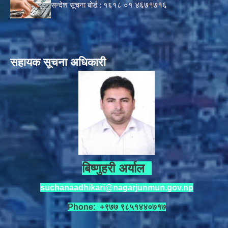
सन्देश सूचना बोर्ड :
१६१८ ०१
४६७१७१६
सहायक सूचना अधिकारी
बिष्णुहरी अर्याल
suchanaadhikari@nagarjunmun.gov.np
Phone: +९७७ ९८५१४४०७१७