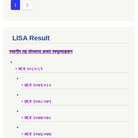
1
2
LISA Result
स्थानीय तह संस्थागत क्षमता स्वमूल्याङ्कन
• आ.व २०८०/८१
• आ.व २०७९/०८०
• आ.व २०७८/०७९
• आ.व २०७७/०७८
• आ.व २०७६/०७७