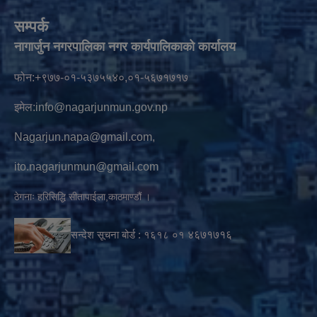
सम्पर्क
नागार्जुन नगरपालिका नगर कार्यपालिकाको कार्यालय
फोन:+९७७-०१-५३७५५४०,०१-५६७१७१७
इमेल:
info@nagarjunmun.gov.np
Nagarjun.napa@gmail.com
,
ito.nagarjunmun@gmail.com
ठेगनाः हरिसिद्धि सीतापाईला,काठमाण्डौं ।
सन्देश सूचना बोर्ड :
१६१८ ०१
४६७१७१६