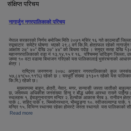
संक्षिप्त परिचय
नागार्जुन नगरपालिकाको परिचय
नेपाल सरकारको निर्णय बमोजिम मिति २०७१ मसिंर १६ गते काठमाडौं जिल्ला
स्यूचाटार समेटेर घोषणा भएको २९.८ वर्ग कि.मि. क्षेत्रफल रहेको नागार्जु
आक्षांश २७° ४०” देखि २७° ४४” को बिचमा पर्दछ । समुद्र सतह देखि १३
महानगरपालिकाको वडा नं १३,१४,१५ र १६, पश्‍चिममा धादिङ्ग जिल्ला, उत्त
जम्मा १० वटा वडामा बिभाजन गरिएको यस पालिकालाई भुसंरचनाको आधारमा मुख्
क्षेत्र ।
राष्ट्रिय जनगणना २०७८ अनुसार नगरपालिकाको कुल जनसंख्या
५७,८४१(५०.११%) रहेको छ । घरधुरी संख्या ३१३०१ रहेको यस पालिकामा जन
कि.मि.) रहेको छ।
मुख्‍यरुपमा बाहुन, क्षेत्री, नेवार, मगर, सन्यासी जस्ता जातीको बाहुल्य
छ, जसमध्‍य अधिकांश जनसंख्या हिन्दु र बौद्ध धर्ममा आस्था राख्‍ने पाईन्छ।ऐ
स्थलहरू १. ईचङ्गुनारायण मन्दिर २. हल्चोक आकास भैरब ३. रानीवन क्षेत्र ४.
पार्क ८. सहिद पार्क ९. भिमसेनस्थान, भीमढुङ्गा १०. स्वीजरल्याण्ड पार्क, ११.
मन्दिर १५. विभिन्न स्थानमा रहेका होमस्टे जस्‍ता स्थानले यस पालिकाको स
Read more
about संक्षिप्त परिचय