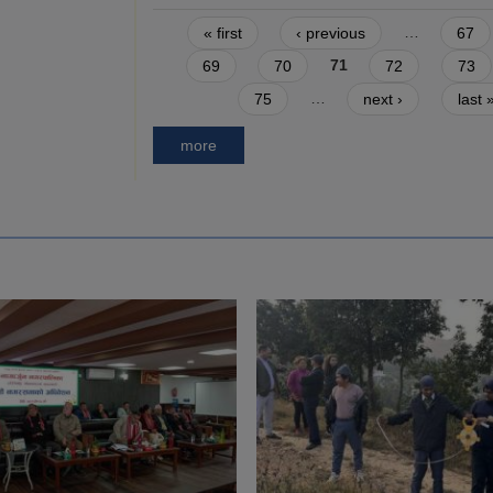
Pages
« first
‹ previous
…
67
69
70
71
72
73
75
…
next ›
last 
more