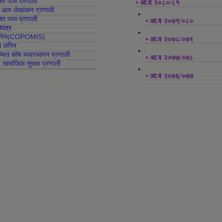
क्शा पास प्रणाली
• आ.व २०८०/८१
ह आय लेखांकन प्रणाली
क्शा पास प्रणाली
• आ.व २०७९/०८०
ापत्र
 लगिन(COPOMIS)
• आ.व २०७८/०७९
l लगिन
्चित कोष ब्यवस्थापन प्रणाली
• आ.व २०७७/०७८
र सामाजिक सुरक्षा प्रणाली
• आ.व २०७६/०७७