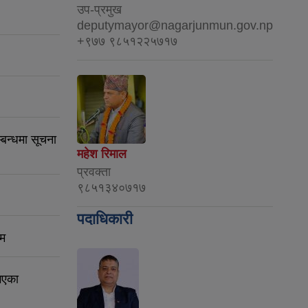
उप-प्रमुख
deputymayor@nagarjunmun.gov.np
+९७७ ९८५१२२५७१७
्बन्धमा सूचना
महेश रिमाल
प्रवक्ता
९८५१३४०७१७
पदाधिकारी
रम
भएका