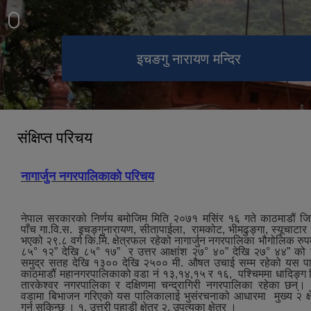
नागार्जुन नगरपालिकाको आवास क्षेत्र
नागार्जुन नगरपालिकाको दृश्य
इचङगु नारायण मन्दिर
सेतो (white) गुम्बा
स्वीजरल्याण्ड पार्क
बद्री नाथ मन्दिर
आदेश्वर मन्दिर
संक्षिप्त परिचय
नागार्जुन नगरपालिकाको परिचय
नेपाल सरकारको निर्णय बमोजिम मिति २०७१ मसिंर १६ गते काठमाडौं ज
पाँच गा.वि.स. इचङ्गुनारायण, सीतापाईला, रामकोट, भीमढुङ्गा, स्यूचाटा
भएको २९.८ वर्ग कि.मि. क्षेत्रफल रहेको नागार्जुन नगरपालिका भौगोलिक रुपमा
८५° १२” देखि ८५° १७” र उत्तर आक्षांश २७° ४०” देखि २७° ४४” को 
समुद्र सतह देखि १३०० देखि २५०० मी. औषत उचाई सम्म रहेको यस पाल
काठमाडौं महानगरपालिकाको वडा नं १३,१४,१५ र १६, पश्‍चिममा धादिङ्ग जि
तारकेश्‍वर नगरपालिका र दक्षिणमा चन्द्रागिरी नगरपालिका रहेका छन्।
वडामा बिभाजन गरिएको यस पालिकालाई भुसंरचनाको आधारमा मुख्य २ क्ष
गर्न सकिन्छ । १. उत्तरी पहाडी क्षेत्र २. उपत्यका क्षेत्र ।