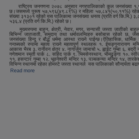
राष्ट्रिय जनगणना २०७८ अनुसार नगरपालिकाको कुल जनसंख्या १,
छ।जसमध्ये पुरूष ५७,५९६(४९.८९%) र महिला ५७,८४१(५०.११%) रहेक
संख्या ३१३०१ रहेको यस पालिकामा जनसंख्या धनत्व (प्रति वर्ग कि.मि.) 
५३६.४ (प्रति वर्ग कि.मि.) रहेको छ।
मुख्‍यरुपमा बाहुन, क्षेत्री, नेवार, मगर, सन्यासी जस्ता जातीको बाहुल
बिभिन्‍न जातजाती, समुदाय तथा धर्मावलम्विहरु बसोबास रहेको छ, जस
जनसंख्या हिन्दु र बौद्ध धर्ममा आस्था राख्‍ने पाईन्छ।ऐतिहासिक, धार्मि
गन्तब्यको रुपामा महत्व राख्‍ने महत्‍वपुर्ण स्थलहरू १. ईचङ्गुनारायण मन
आकास भैरब ३. रानीवन क्षेत्र ४. नागार्जुन जामाचो ५. ह्वाईट गुम्बा ६. बद्र
गणेशमान स्मृती पार्क ८. सहिद पार्क ९. भिमसेनस्थान, भीमढुङ्गा १०. स्वीजर
११. हसन्टार गुम्बा १२. भूवनेश्‍वरी मन्दिर १३. पञ्‍चकन्या मन्दिर १४. तारकेश
विभिन्न स्थानमा रहेका होमस्टे जस्‍ता स्थानले यस पालिकाको सौन्दर्यता ब
Read more
about संक्षिप्त परिचय