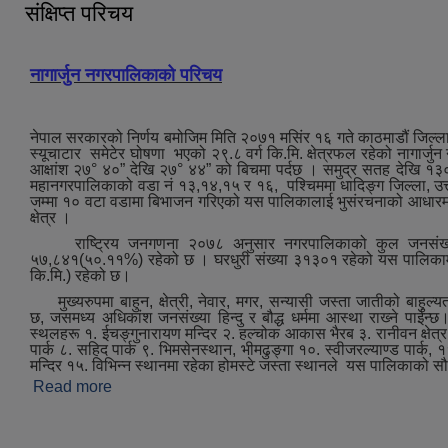
संक्षिप्त परिचय
नागार्जुन नगरपालिकाको परिचय
नेपाल सरकारको निर्णय बमोजिम मिति २०७१ मसिंर १६ गते काठमाडौं जिल्ला
स्यूचाटार समेटेर घोषणा भएको २९.८ वर्ग कि.मि. क्षेत्रफल रहेको नागार्जु
आक्षांश २७° ४०” देखि २७° ४४” को बिचमा पर्दछ । समुद्र सतह देखि १३
महानगरपालिकाको वडा नं १३,१४,१५ र १६, पश्‍चिममा धादिङ्ग जिल्ला, उत्त
जम्मा १० वटा वडामा बिभाजन गरिएको यस पालिकालाई भुसंरचनाको आधारमा मुख्
क्षेत्र ।
राष्ट्रिय जनगणना २०७८ अनुसार नगरपालिकाको कुल जनसंख्या
५७,८४१(५०.११%) रहेको छ । घरधुरी संख्या ३१३०१ रहेको यस पालिकामा जन
कि.मि.) रहेको छ।
मुख्‍यरुपमा बाहुन, क्षेत्री, नेवार, मगर, सन्यासी जस्ता जातीको बाहुल्य
छ, जसमध्‍य अधिकांश जनसंख्या हिन्दु र बौद्ध धर्ममा आस्था राख्‍ने पाईन्छ।ऐ
स्थलहरू १. ईचङ्गुनारायण मन्दिर २. हल्चोक आकास भैरब ३. रानीवन क्षेत्र ४.
पार्क ८. सहिद पार्क ९. भिमसेनस्थान, भीमढुङ्गा १०. स्वीजरल्याण्ड पार्क, ११.
मन्दिर १५. विभिन्न स्थानमा रहेका होमस्टे जस्‍ता स्थानले यस पालिकाको स
Read more
about संक्षिप्त परिचय