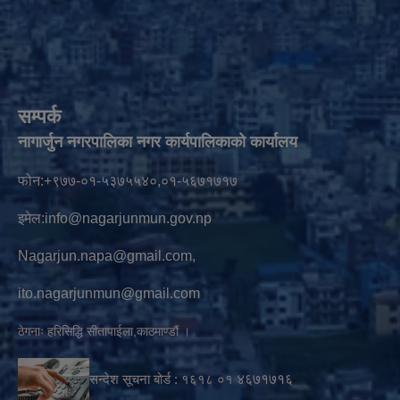
सम्पर्क
नागार्जुन नगरपालिका नगर कार्यपालिकाको कार्यालय
फोन:+९७७-०१-५३७५५४०,०१-५६७१७१७
इमेल:
info@nagarjunmun.gov.np
Nagarjun.napa@gmail.com
,
ito.nagarjunmun@gmail.com
ठेगनाः हरिसिद्धि सीतापाईला,काठमाण्डौं ।
सन्देश सूचना बोर्ड :
१६१८ ०१
४६७१७१६