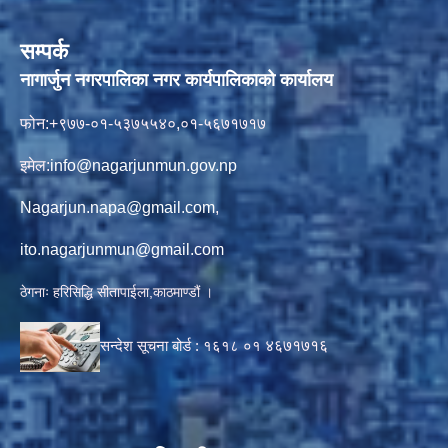
सम्पर्क
नागार्जुन नगरपालिका नगर कार्यपालिकाको कार्यालय
फोन:+९७७-०१-५३७५५४०,०१-५६७१७१७
इमेल:
info@nagarjunmun.gov.np
Nagarjun.napa@gmail.com
,
ito.nagarjunmun@gmail.com
ठेगनाः हरिसिद्धि सीतापाईला,काठमाण्डौं ।
सन्देश सूचना बोर्ड :
१६१८ ०१
४६७१७१६