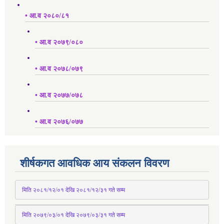
• आ.व २०८०/८१
• आ.व २०७९/०८०
• आ.व २०७८/०७९
• आ.व २०७७/०७८
• आ.व २०७६/०७७
शीर्षकगत आवधिक आय संकलन विवरण
 मिति २०८१/१२/०१ देखि २०८१/१२/३१ 
गते
 सम्म
 मिति २०७९/०३/०१ देखि २०७९/०३/३१ 
गते
 सम्म