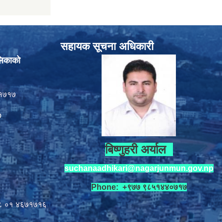
सहायक सूचना अधिकारी
लिकाको
१७१७
p
बिष्णुहरी अर्याल
suchanaadhikari@nagarjunmun.gov.np
Phone: +९७७ ९८५१४४०७१७
८ ०१
४६७१७१६