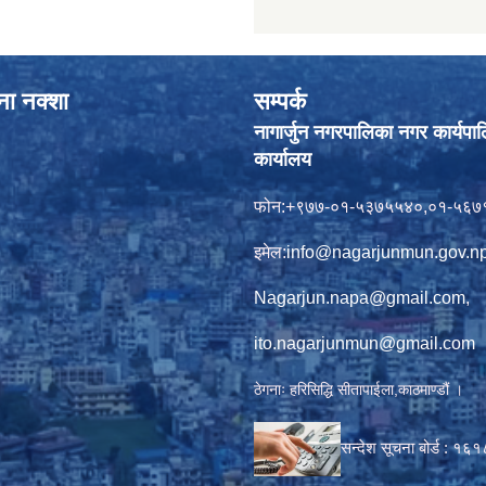
ाना नक्शा
सम्पर्क
नागार्जुन नगरपालिका नगर कार्यपा
कार्यालय
फोन:+९७७-०१-५३७५५४०,०१-५६७
इमेल:
info@nagarjunmun.gov.n
Nagarjun.napa@gmail.com
,
ito.nagarjunmun@gmail.com
ठेगनाः हरिसिद्धि सीतापाईला,काठमाण्डौं ।
सन्देश सूचना बोर्ड :
१६१