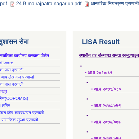
.pdf
24 Bima rajpatra nagarjun.pdf
आन्तरिक नियन्त्रण प्राणल
 सुशासन सेवा
LISA Result
गरपालिका कार्यालय करदाता पोर्टल
स्थानीय तह संस्थागत क्षमता स्वमूल्याङ
oftware
क्शा पास प्रणाली
• आ.व २०८०/८१
ह आय लेखांकन प्रणाली
क्शा पास प्रणाली
• आ.व २०७९/०८०
ापत्र
 लगिन(COPOMIS)
l लगिन
• आ.व २०७८/०७९
्चित कोष ब्यवस्थापन प्रणाली
र सामाजिक सुरक्षा प्रणाली
• आ.व २०७७/०७८
• आ.व २०७६/०७७